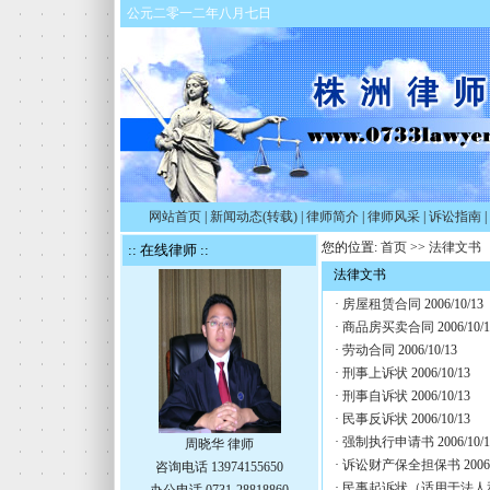
公元二零一二年八月七日
网站首页
|
新闻动态(转载)
|
律师简介
|
律师风采
|
诉讼指南
|
您的位置:
首页
>>
法律文书
:: 在线律师 ::
法律文书
·
房屋租赁合同
2006/10/13
·
商品房买卖合同
2006/10/
·
劳动合同
2006/10/13
·
刑事上诉状
2006/10/13
·
刑事自诉状
2006/10/13
·
民事反诉状
2006/10/13
·
强制执行申请书
2006/10/
周晓华 律师
·
诉讼财产保全担保书
2006
咨询电话 13974155650
·
民事起诉状（适用于法人