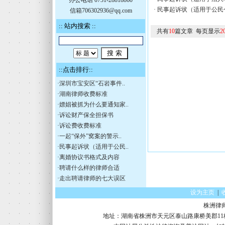
办公电话 0731-28818860
·
民事起诉状（适用于公民
信箱706302936@qq.com
:: 站内搜索 ::
共有
10
篇文章 每页显示
2
::点击排行::
·
深圳市宝安区“石岩事件..
·
湖南律师收费标准
·
嫖娼被抓为什么要通知家..
·
诉讼财产保全担保书
·
诉讼费收费标准
·
一起“保外”窝案的警示..
·
民事起诉状（适用于公民..
·
离婚协议书格式及内容
·
聘请什么样的律师合适
·
走出聘请律师的七大误区
设为主页
|
株洲律
地址：湖南省株洲市天元区泰山路康桥美郡11栋16楼 电话：