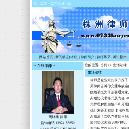
公元二零一二年八月七日
网站首页
|
新闻动态(转载)
|
律师简介
|
律师风采
|
诉讼指南
|
您的位置:
首页
>>
生活法律
:: 在线律师 ::
生活法律
·
律师是企业家的前方探子
·
周律师告诉你交通事故索
·
嫖娼被抓为什么要通知家
·
离婚协议书格式及内容
20
·
怎样理解因感情不和分居
·
强行索要工程款 非法拘
·
离婚后子女抚养费如何解
周晓华 律师
·
如何协议离婚
2006/10/25
咨询电话 13974155650
·
冤情昭雪仅赔893元 国