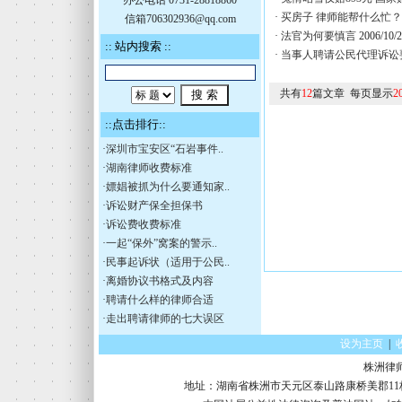
办公电话 0731-28818860
·
买房子 律师能帮什么忙
信箱706302936@qq.com
·
法官为何要慎言
2006/10/
:: 站内搜索 ::
·
当事人聘请公民代理诉讼
共有
12
篇文章 每页显示
2
::点击排行::
·
深圳市宝安区“石岩事件..
·
湖南律师收费标准
·
嫖娼被抓为什么要通知家..
·
诉讼财产保全担保书
·
诉讼费收费标准
·
一起“保外”窝案的警示..
·
民事起诉状（适用于公民..
·
离婚协议书格式及内容
·
聘请什么样的律师合适
·
走出聘请律师的七大误区
设为主页
|
株洲律
地址：湖南省株洲市天元区泰山路康桥美郡11栋16楼 电话：