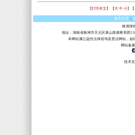
【
打印本文
】 【
大
中
小
】【
设为主页
|
株洲律
地址：湖南省株洲市天元区泰山路康桥美郡11栋16楼 电话：
本网站属公益性法律咨询及普法网站，如
网站备案
技术支