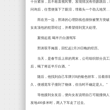
十分紧张，且不敢直视民警。发现情况有些蹊跷后，
问询后，任雪便落下了眼泪，埋着头一个劲儿地哭…
而在另一边，邢涛的心理防线也很快被警方突破
女友顶包的犯罪经过，并希望得到宽大处理。
案情起底 喝半斤白酒驾车
邢涛双手掩面，回忆起2月20日晚的经历。
当天，是春节后上班的周末，公司组织部分员工聚
后，喝了将近半斤白酒。”
随后，他找到自己车牌川R的银色轿车，沿着崇双
久，便感觉车子撞到了物体，但当时不确定是人。”
等他接到女友后，便向女友说明自己可能撞倒人
发地400多米时，两人下车走了过去。