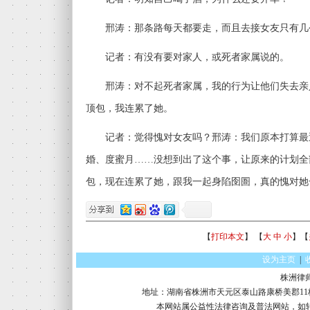
邢涛：那条路每天都要走，而且去接女友只有几
记者：有没有要对家人，或死者家属说的。
邢涛：对不起死者家属，我的行为让他们失去亲
顶包，我连累了她。
记者：觉得愧对女友吗？邢涛：我们原本打算最
婚、度蜜月……没想到出了这个事，让原来的计划全
包，现在连累了她，跟我一起身陷囹圄，真的愧对她
【
打印本文
】 【
大
中
小
】【
设为主页
|
株洲律
地址：湖南省株洲市天元区泰山路康桥美郡11栋16楼 电话：
本网站属公益性法律咨询及普法网站，如