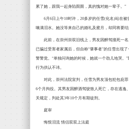
累了她，跟我一起身陷囹圄，真的愧对她一辈子。”
6月6日上午10时许，20多岁的任雪(化名)站在
噙满泪水。她没等来自己的婚礼及蜜月，却同将要结
此前，在崇州崇双旧线上，男友因醉驾撞死一名男
已骗过受害者家属后，但自称“肇事者”的任雪出现
警警觉。“单独问询她的时候，她就一个劲儿地哭。
行为供认不讳。
对此，崇州法院宣判，任雪为男友顶包犯包庇罪
6个月拘役。其男友因醉酒驾驶致人死亡，存在逃逸
关规定，判处其3年10个月有期徒刑。
庭审
悔恨泪流 情侣双双上法庭