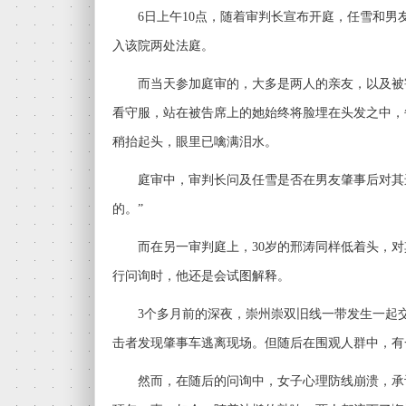
6日上午10点，随着审判长宣布开庭，任雪和男友
入该院两处法庭。
而当天参加庭审的，大多是两人的亲友，以及被害
看守服，站在被告席上的她始终将脸埋在头发之中，
稍抬起头，眼里已噙满泪水。
庭审中，审判长问及任雪是否在男友肇事后对其进
的。”
而在另一审判庭上，30岁的邢涛同样低着头，对
行问询时，他还是会试图解释。
3个多月前的深夜，崇州崇双旧线一带发生一起交
击者发现肇事车逃离现场。但随后在围观人群中，有
然而，在随后的问询中，女子心理防线崩溃，承