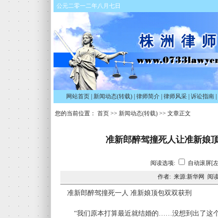
公元二零一二年八月七日
网站首页
|
新闻动态(转载)
|
律师简介
|
律师风采
|
诉讼指南
|
您的当前位置：
首页
>>
新闻动态(转载)
>> 文章正文
准新郎醉驾撞死人让准新娘顶
阅读选项:
自动滚屏[左
作者: 来源:新华网 阅读
准新郎醉驾撞死一人 准新娘顶包双双获刑
“我们原本打算最近就结婚的……没想到出了这个