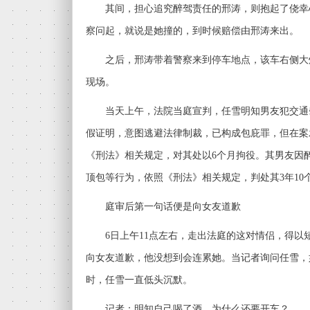
其间，担心追究醉驾责任的邢涛，则抱起了侥幸
察问起，就说是她撞的，到时候赔偿由邢涛来出。
之后，邢涛带着警察来到停车地点，该车右侧大
现场。
当天上午，法院当庭宣判，任雪明知男友犯交通
假证明，意图逃避法律制裁，已构成包庇罪，但在案
《刑法》相关规定，对其处以6个月拘役。其男友因
顶包等行为，依照《刑法》相关规定，判处其3年10
庭审后第一句话便是向女友道歉
6日上午11点左右，走出法庭的这对情侣，得以
向女友道歉，他没想到会连累她。当记者询问任雪，
时，任雪一直低头沉默。
记者：明知自己喝了酒，为什么还要开车？