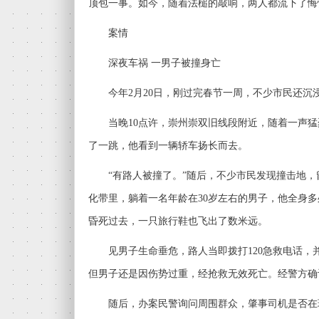
顶包一事。如今，随着法槌的敲响，两人都流下了悔
案情
深夜车祸 一男子被撞身亡
今年2月20日，刚过完春节一周，不少市民还沉
当晚10点许，崇州崇双旧线段附近，随着一声猛
了一跳，他看到一辆轿车扬长而去。
“有路人被撞了。”随后，不少市民发现撞击地，
化带里，躺着一名年龄在30岁左右的男子，他全身
昏死过去，一只旅行鞋也飞出了数米远。
见男子生命垂危，路人当即拨打120急救电话，
但男子还是因伤势过重，经抢救无效死亡。经警方确
随后，办案民警询问周围群众，肇事司机是否在