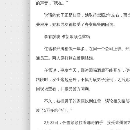
的声音，“我在。”
说话的女子正是任雪，她取得驾照2年左右，而当
关程序，她和男友都接受了办案民警的问询。
事有蹊跷 准新娘顶包露馅
任雪和邢涛相识一年多，在同一个公司上班。邢
通员工。两人原打算在近期结婚。
任雪说，事发当天，邢涛因喝酒后不能开车，便
路段时，发生这起意外，不慎将该男子撞倒，之后她将
回现场查看，并接受警方问询。
不久，被撞男子的家属找到任雪，谈论相关赔偿事
凑了5万多给他们。”
2月23日，任雪紧紧拉着邢涛的手，接受崇州警