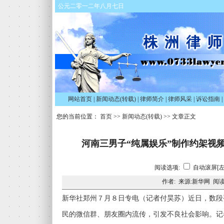
公元二零一二年八月七日
网站首页
|
新闻动态(转载)
|
律师简介
|
律师风采
|
诉讼指南
|
您的当前位置：
首页
>>
新闻动态(转载)
>> 文章正文
河南三男子“纯属娱乐”制作约架视
阅读选项:
自动滚屏[左
作者: 来源:新华网 阅读
新华社郑州７月８日专电（记者付昊苏）近日，数段
民的微信群、朋友圈内流传，引发不良社会影响。记