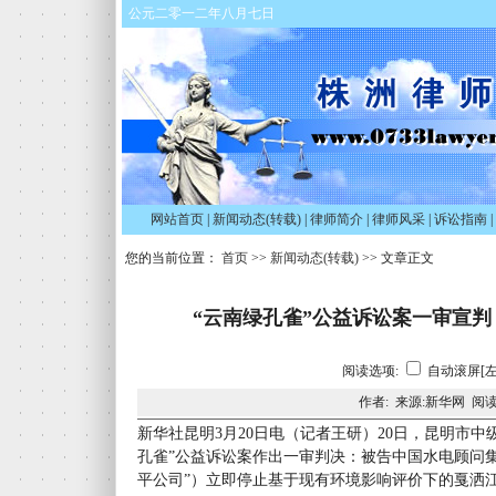
公元二零一二年八月七日
网站首页
|
新闻动态(转载)
|
律师简介
|
律师风采
|
诉讼指南
|
您的当前位置：
首页
>>
新闻动态(转载)
>> 文章正文
“云南绿孔雀”公益诉讼案一审宣
阅读选项:
自动滚屏[左
作者: 来源:新华网 阅读
新华社昆明3月20日电（记者王研）20日，昆明市
孔雀”公益诉讼案作出一审判决：被告中国水电顾问
平公司”）立即停止基于现有环境影响评价下的戛洒