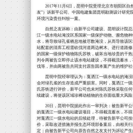
2017年11月6日，昆明中院受理北京市朝阳区自
友”）诉新平公司、中国电建集团昆明勘测设计研究院
环境污染责任纠纷一案。
自然之友诉称：由新平公司建设、昆明设计院总
江一级水电站淹没区系国家一级保护动物、濒危物种
水，将导致绿孔雀栖息地被尽数淹没，从而导致该区
站配套的清库工程需砍伐河道两边树木、进行道路修
的国家一级保护植物陈氏苏铁，破坏当地珍贵的干热
判令两被告立即停止该水电站建设，不得截流蓄水，
伐等，并由两被告共同支付原告因本案产生的维护社
昆明中院经审理认为：戛洒江一级水电站的淹没
会对绿孔雀的生存造成严重损害。同时，戛洒江一级
氏苏铁进行评价，新平公司也未对陈氏苏铁采取任何
续建设，将使该区域珍稀动植物的生存面临重大风险
20日，昆明中院据此作出一审判决：被告新平公
的戛洒江一级水电站建设项目，不得截流蓄水，不得
对戛洒江一级水电站的后续处理，待被告新平公司按
价，采取改进措施并报生态环境部备案后，由相关行
定；由被告新平公司向原告自然之友支付为诉讼产生