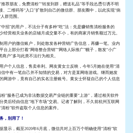
荐朋友，免费清粉”“转发到群，赠送礼品”等手段怂恿引诱不明
链接、二维码等“入口”扩散到自己的微信群、朋友圈中，以此实现“病
”人群范围。
招”的用户，不法分子有多种“吃”法：先是赚销售清粉服务的
少经营相关业务的店铺月成交量不小，有的商家月销售额过万元。
用户的微信账户，到处散发各种营销广告信息，再赚一笔。业内
平台上部分打着“网络整合营销”“网络人际推广”幌子，散发“小广
“黑商户”多与此类不法行为相关。
户个人信息，售卖牟利。网友黄女士反映，今年5月她在使用“清
微信中有一笔自己并不知情的交易，对方是某网络游戏。继而她发
的网游中，竟有自己的实名注册账号。黄女士怀疑自己的个人信息
”服务已成为非法数据交易产业链的重要“上游”，通过相关软件
分类后经由信息“地下市场”交易。记者了解到，不久前杭州互联网
“清粉”软件盗取个人信息的案件。
务，别用了！
示，截至2020年6月底，微信共对上百万个明确使用“清粉”软