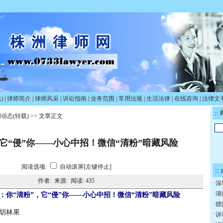
)
|
律师简介
|
律师风采
|
诉讼指南
|
业务范围
|
常用法规
|
生活法律
|
在线咨询
|
法律文
::
动态(转载)
>> 文章正文
，它“侵”你——小心中招！微信“清粉”暗藏风险
阅读选项:
自动滚屏[左键停止]
::
作者: 来源: 阅读:
435
·
深
·
湖
：你“清粉”，它“侵”你——小心中招！微信“清粉”暗藏风险
·
嫖
胡林果
·
诉