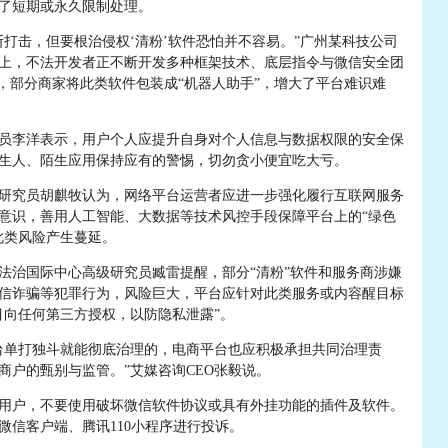
了短期或永久限制处理。
击，但要根治侵权‘清粉’软件恐怕并不容易。”广州某科技公司
上，不法开发者正不断开发多种框架技术、底层指令与微信安全团
上，部分商家将此类软件包装成“机器人助手”，增大了平台难识难
李洋表示，用户个人应提升自身对个人信息与数据权限的安全保
生人、陌生应用保持应有的警惕，切勿贪小便宜吃大亏。
究员胡麒牧认为，网络平台运营者应进一步强化履行互联网服务
意识，善用人工智能、大数据等技术风控手段保障平台上的“绿色
此类风险产生蔓延。
治国际中心高级研究员臧雷提醒，部分“清粉”软件和服务商涉嫌
信诈骗等犯罪行为，风险巨大，平台应针对此类服务或内容醒目标
目向任何第三方授权，以防隐私泄露”。
单打独斗就能彻底治理的，电商平台也应积极承担共同治理责
商户的甄别与监管。”艾媒咨询CEO张毅说。
户，不要使用破坏微信软件协议或具有外挂功能的插件及软件。
微信客户端、腾讯110小程序进行投诉。