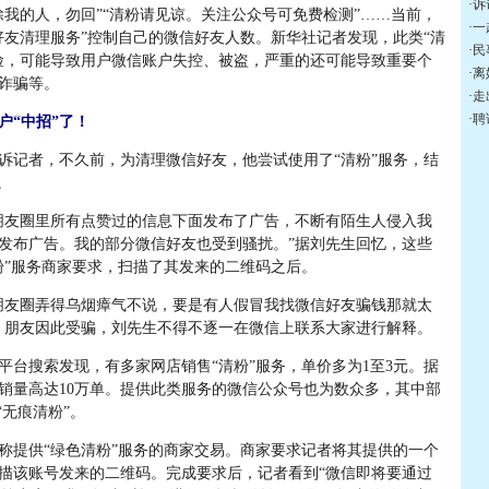
·
诉
的人，勿回”“清粉请见谅。关注公众号可免费检测”……当前，
·
一
好友清理服务”控制自己的微信好友人数。新华社记者发现，此类“清
·
民
险，可能导致用户微信账户失控、被盗，严重的还可能导致重要个
·
离
诈骗等。
·
走
·
聘
户“中招”了！
记者，不久前，为清理微信好友，他尝试使用了“清粉”服务，结
。
友圈里所有点赞过的信息下面发布了广告，不断有陌生人侵入我
发布广告。我的部分微信好友也受到骚扰。”据刘先生回忆，这些
粉”服务商家要求，扫描了其发来的二维码之后。
友圈弄得乌烟瘴气不说，要是有人假冒我找微信好友骗钱那就太
、朋友因此受骗，刘先生不得不逐一在微信上联系大家进行解释。
搜索发现，有多家网店销售“清粉”服务，单价多为1至3元。据
销量高达10万单。提供此类服务的微信公众号也为数众多，其中部
“无痕清粉”。
提供“绿色清粉”服务的商家交易。商家要求记者将其提供的一个
描该账号发来的二维码。完成要求后，记者看到“微信即将要通过