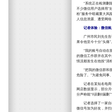
“系统正在检测删除我
不少微信用户选择用“
粉”服务中暗藏重大风
人信息泄露、遭受网络
记者体验：微信账
广州市民刘先生告诉
果令他至今十分“头痛”
“我的账号自动在朋
的微信工作群并在其中
情况都发生在他按“清
“把我的微信群和朋
危险了。”为避免同事
记者在某知名电商平台
网店数据显示，部分月
分声称能“0误删0漏删”
记者选择了一家自称
微信号加为好友，并扫