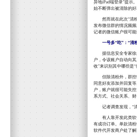
异地iPad端登录”
始不断弹出被清除的好
然而就在此次“清粉
发布微信群的情况频频
记者的微信账户很可能
一号多“吃”：“清
据信息安全专家徐超
户，令该账户自动向其
收”来识别其中哪些是“
但除清粉外，群控软
同意好友添加并回复等
户，账户就很可能失控
系方式、社会关系、财
记者调查发现，“清
有人靠开发此类软件
有成功订单。单款清粉软
软件代开发商户处了解