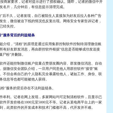
提示。按商家要求，记者对提示进行了授权确认。随即，记者的微信中开
友名片，几分钟后，有信息提示清理完成。
”后不久，记者发现，自己被陌生人直接加为好友后拉入各种广告
发生，微信被迫下线的情况也反复出现。网络安全专家告诉记者，
已经失控。
粉”服务背后的利益链条
介绍，“清粉”的原理是通过应用集群控制软件控制待清理微信账
所有好友群发消息，再由群控软件根据“信息是否能够成功发送接
僵尸粉”并删除。
件还能控制微信账户批量点赞朋友圈内容、群发微信消息、自动
。据微信安全团队介绍，一旦用户同意他人用群控软件“接管”账
。不但会将自己的个人隐私完全暴露给他人，诸如工作、身份、联
务信息等也都可能被他人获得。
粉”服务的背后存在不法利益链条。
牟利。记者在网上发现，多家网站均可定制清粉软件，且显示已
件开发价格在1000元至5000元不等。记者从某电商平台上的一家
到，此类软件的开发成本和技术门槛都不高，代开发并不难。