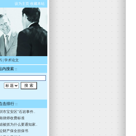
设为主页
收藏本站
书
|
学术论文
 站内搜索 ::
 点击排行 ::
圳市宝安区“石岩事件..
南律师收费标准
娼被抓为什么要通知家..
讼财产保全担保书