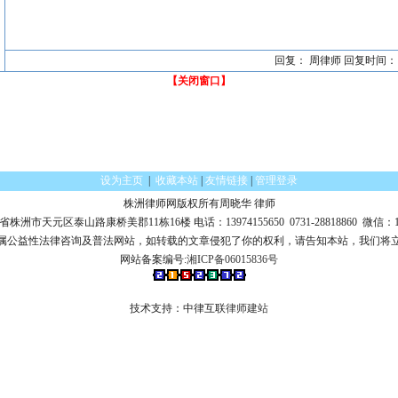
回复： 周律师 回复时间： 2023/
【关闭窗口】
设为主页
|
收藏本站
|
友情链接
|
管理登录
株洲律师网版权所有
周晓华 律师
洲市天元区泰山路康桥美郡11栋16楼 电话：13974155650 0731-28818860 微信：139
属公益性法律咨询及普法网站，如转载的文章侵犯了你的权利，请告知本站，我们将
网站备案编号:
湘ICP备06015836号
技术支持：中律互联
律师建站