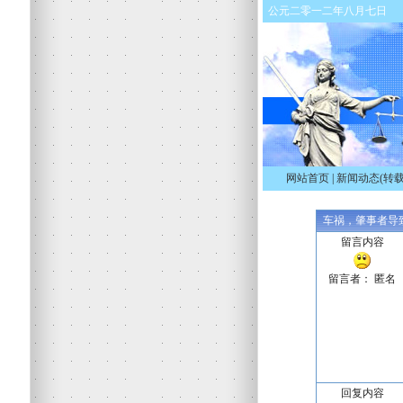
公元二零一二年八月七日
网站首页
|
新闻动态(转载
车祸，肇事者导
留言内容
留言者： 匿名
回复内容